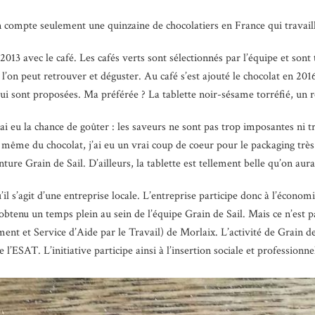
’on compte seulement une quinzaine de chocolatiers en France qui travaill
2013 avec le café. Les cafés verts sont sélectionnés par l’équipe et sont 
 l’on peut retrouver et déguster. Au café s’est ajouté le chocolat en 20
qui sont proposées. Ma préférée ? La tablette noir-sésame torréfié, un r
 j’ai eu la chance de goûter : les saveurs ne sont pas trop imposantes ni
même du chocolat, j’ai eu un vrai coup de coeur pour le packaging très 
re Grain de Sail. D’ailleurs, la tablette est tellement belle qu’on aur
’il s’agit d’une entreprise locale. L’entreprise participe donc à l’économ
obtenu un temps plein au sein de l’équipe Grain de Sail. Mais ce n’est pa
nt et Service d’Aide par le Travail) de Morlaix. L’activité de Grain de
l’ESAT. L’initiative participe ainsi à l’insertion sociale et professionn