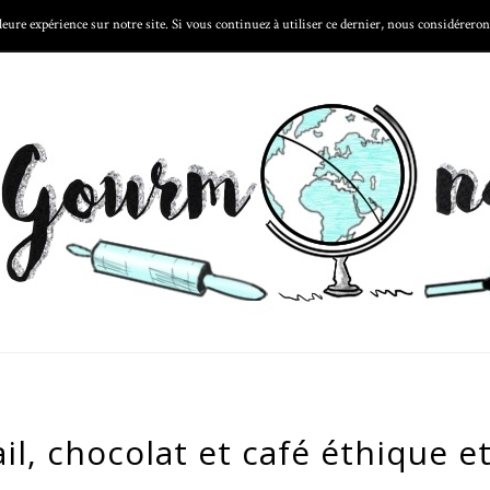
eure expérience sur notre site. Si vous continuez à utiliser ce dernier, nous considérerons
 FOODTECH
LA CARTE
LES ASTUCES
LES GOURMONDISE
ail, chocolat et café éthique 