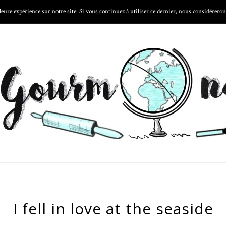
eure expérience sur notre site. Si vous continuez à utiliser ce dernier, nous considérerons
 FOODTECH
LA CARTE
LES ASTUCES
LES GOURMONDISE
I fell in love at the seaside