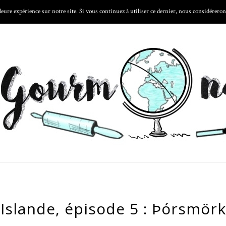
eure expérience sur notre site. Si vous continuez à utiliser ce dernier, nous considérerons
 FOODTECH
LA CARTE
LES ASTUCES
LES GOURMONDISE
Islande, épisode 5 : Þórsmörk