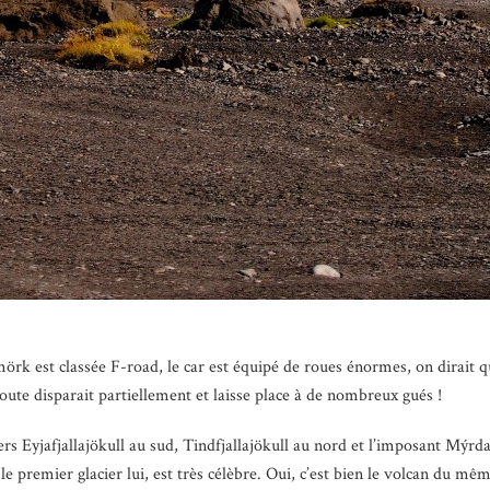
örk est classée F-road, le car est équipé de roues énormes, on dirait q
route disparait partiellement et laisse place à de nombreux gués !
iers Eyjafjallajökull au sud, Tindfjallajökull au nord et l’imposant Mýrdal
e premier glacier lui, est très célèbre. Oui, c’est bien le volcan du même