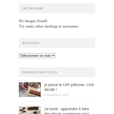
INSTAGRAM
No images found!
Try some other hashtag or username
ARCHIVES
Archives
DERNIERS ARTICLES
Je passe le CAP pâtissier, c’est
décidé !
4 novembre 2019
J’ai testé : apprendre à faire
des glaces comme les pros